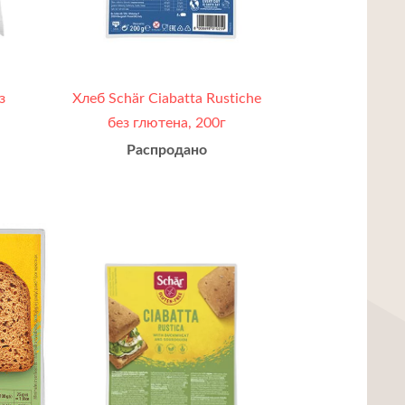
з
Хлеб Schär Ciabatta Rustiche
без глютена, 200г
Распродано