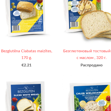
Bezglutēna Ciabatas maizītes,
Безглютеновый тостовый
170 g.
с маслом , 320 г.
€2.21
Распродано