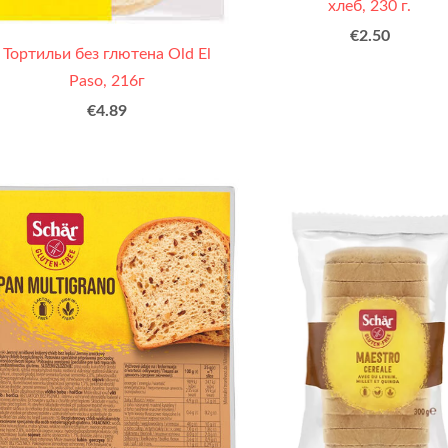
хлеб, 230 г.
€2.50
Тортильи без глютена Old El
Paso, 216г
€4.89