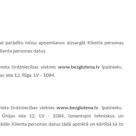
 lai parādītu mūsu apņemšanos aizsargāt Klienta personas
lienta personas datus.
www.bezglutena.lv
neta tirdzniecības vietnes
īpašnieks,
as iela 12, Rīga, LV - 1084.
www.bezglutena.lv
eta tirdzniecības vietnes
īpašnieks,
e: Ūnijas iela 12, LV - 1084, izmantojot tehniskus un
rādās Klienta personas datus tādā apmērā un kārtībā kā to