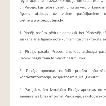
reģistrācijas Nr. 40203260468, juridiskā adrese: Ūni
un Pircēju, kas izdara pasūtījumu un veic pirkumu in
līgums attiecas uz visiem pasūtījumiem un
www.bezglutena
.lv.
vietnē
1. Pircējs pasūta, pērk un apmaksā, bet Pārdevējs 
saskaņā ar šī līguma noteikumiem (turpmāk tekstā sa
2. Pircējs pasūta Preces, aizpildot attiecīgu pa
www.bezglutena.lv
,
veicot pasūtījumu.
3. Pircējs apņemas norādīt precīzu informāci
kontaktinformāciju, nospiežot uz lauka „Pasūtīt“.
4. Par jebkurām izmaiņām Pircējs apņemas ne v
saņemšanas brīža informēt Pārdevēju, rakstot elektro