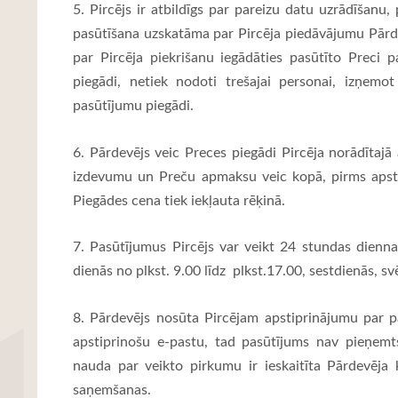
5.
Pircējs ir atbildīgs par pareizu datu uzrādīšanu
pasūtīšana uzskatāma par Pircēja piedāvājumu Pārd
par Pircēja piekrišanu iegādāties pasūtīto Preci 
piegādi, netiek nodoti trešajai personai, izņemo
pasūtījumu piegādi.
6. Pārdevējs veic Preces piegādi Pircēja norādītajā 
izdevumu un Preču apmaksu veic kopā, pirms apst
Piegādes cena tiek iekļauta rēķinā.
7. Pasūtījumus Pircējs var veikt 24 stundas dienn
dienās no plkst. 9.00 līdz plkst.17.00, sestdienās, s
8. Pārdevējs nosūta Pircējam apstiprinājumu par 
apstiprinošu e-pastu, tad pasūtījums nav pieņem
nauda par veikto pirkumu ir ieskaitīta Pārdevēja
saņemšanas.