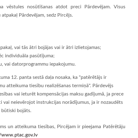
ma vēstules nosūtīšanas atdot preci Pārdevējam. Visus
u atpakaļ Pārdevējam, sedz Pircējs.
kaļ, vai tās ātri bojājas vai ir ātri izlietojamas;
pēc individuāla pasūtījuma;
kstu, vai datorprogrammu iepakojumu.
ikuma 12. panta sestā daļa nosaka, ka "patērētājs ir
nu atteikuma tiesību realizēšanas termiņā". Pārdevējs
iesības vai ieturēt kompensācijas maksu gadījumā, ja prece
eci vai neievērojot instrukcijas norādījumus, ja ir nozaudēts
 būtiski bojāts.
gums un atteikuma tiesības, Pircējam ir pieejama Patērētāju
//www.ptac.gov.lv