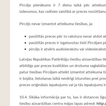
Pircēja pienākums ir 7 dienu laikā pēc atteiku
izdevumus, kas radīsies saistībā ar preces nosūtīšan
Pircējs nevar izmantot atteikuma tiesības, ja:
pasūtītās preces pēc to rakstura nevar atdot atpa
pasūtītās preces ir izgatavotas tieši Pircējam 
pircējs ir atvēris audioierakstu vai videoiera
Latvijas Republikas Patērētāju tiesību aizsardzības l
atbildīgs par preces kvalitātes un drošuma saglabāša
patur tiesības Pircējam atteikt izmantot atteikuma t
ir bojāta, lietošanas laikā nevērīgi izturoties pret pr
preces oriģinālais iepakojums vai ja tās iepakojums ir
10.4. Sīkāka informācija par to, kas ir distances lī
tiesību aizsardzības centra mājas lapas adresē:
http: