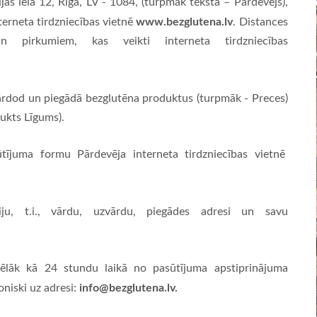
jas iela 12, Rīga, LV - 1084, (turpmāk tekstā – Pārdevējs),
www.bezglutena.lv
terneta tirdzniecības vietnē
. Distances
 pirkumiem, kas veikti interneta tirdzniecības
pārdod un piegādā bezglutēna produktus (turpmāk - Preces)
ukts Līgums).
sūtījuma formu Pārdevēja interneta tirdzniecības vietnē
ju, t.i., vārdu, uzvārdu, piegādes adresi un savu
ēlāk kā 24 stundu laikā no pasūtījuma apstiprinājuma
info@bezglutena.lv
.
niski uz adresi: