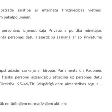
apstrāde saistībā ar interneta tirdzniecības vietnes
em pakalpojumiem.
 personām, izņemot šajā Privātuma politikā minētajos
enta personas datu aizsardzību saskaņā ar šo Privātuma
s apstrādāsim saskaņā ar Eiropas Parlamenta un Padomes
 fizisku personu aizsardzību attiecībā uz personas datu
Direktīvu 95/46/EK (Vispārīgā datu aizsardzības regula -
māk norādītajiem normatīvajiem aktiem: