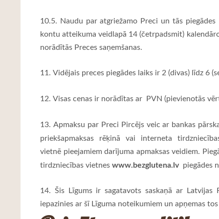
10.5. Naudu par atgriežamo Preci un tās piegādes 
kontu atteikuma veidlapā 14 (četrpadsmit) kalendāro
norādītās Preces saņemšanas.
11. Vidējais preces piegādes laiks ir 2 (divas) līdz 6 
12. Visas cenas ir norādītas ar PVN (pievienotās vēr
13. Apmaksu par Preci Pircējs veic ar bankas pārs
priekšapmaksas rēķinā vai interneta tirdzniecīb
vietnē pieejamiem darījuma apmaksas veidiem. Piegā
www.bezglutena.lv
tirdzniecības vietnes
piegādes n
14. Šis Līgums ir sagatavots saskaņā ar Latvijas R
iepazinies ar šī Līguma noteikumiem un apņemas tos i