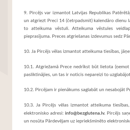
9.
Pircējs var izmantot Latvijas Republikas Patērētā
un atgriezt Preci 14 (četrpadsmit) kalendāro dienu
to atteikuma vēstuli.
Atteikuma vēstules veidla
pieprasījuma.
Preces atgriešanas izdevumus sedz Pār
10. Ja Pircējs vēlas izmantot atteikuma tiesības, jāņ
10.1. Atgriežamā Prece nedrīkst būt lietota (ņemot 
pasliktinājies, un tas ir noticis nepareizi to uzglabāj
10.2. Pircējam ir pienākums saglabāt un nesabojāt P
10.3. Ja Pircējs vēlas izmantot atteikuma tiesības
info@bezglutena.lv
.
elektronisko adresi:
Pircējs saņ
un nosūta Pārdevējam uz iepriekšminēto elektronisko