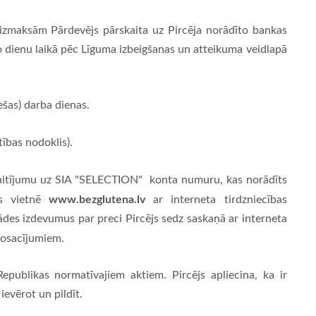
izmaksām Pārdevējs pārskaita uz Pircēja norādīto bankas
 dienu laikā pēc Līguma izbeigšanas un atteikuma veidlapā
(sešas) darba dienas.
tības nodoklis).
kaitījumu uz SIA "SELECTION" konta numuru, kas norādīts
www.bezglutena.lv
as vietnē
ar interneta tirdzniecības
des izdevumus par preci Pircējs sedz saskaņā ar interneta
osacījumiem.
epublikas normatīvajiem aktiem. Pircējs apliecina, ka ir
evērot un pildīt.