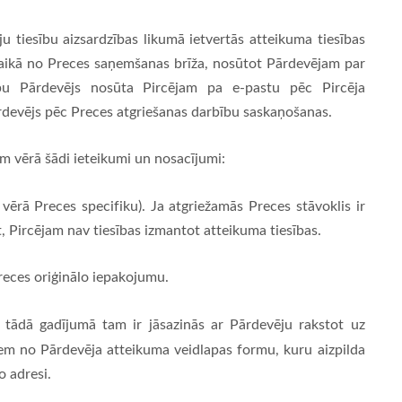
ju tiesību aizsardzības likumā ietvertās atteikuma tiesības
 laikā no Preces saņemšanas brīža, nosūtot Pārdevējam par
pu Pārdevējs nosūta Pircējam pa e-pastu pēc Pircēja
devējs pēc Preces atgriešanas darbību saskaņošanas.
em vērā šādi ieteikumi un nosacījumi:
vērā Preces specifiku). Ja atgriežamās Preces stāvoklis ir
ot, Pircējam nav tiesības izmantot atteikuma tiesības.
reces oriģinālo iepakojumu.
, tādā gadījumā tam ir jāsazinās ar Pārdevēju rakstot uz
em no Pārdevēja atteikuma veidlapas formu, kuru aizpilda
 adresi.