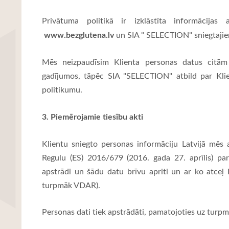
Privātuma politikā ir izklāstīta informācijas 
www.bezglutena.lv
un SIA " SELECTION" sniegtaji
Mēs neizpaudīsim Klienta personas datus citām
gadījumos, tāpēc SIA "SELECTION" atbild par Kli
politikumu.
3. Piemērojamie tiesību akti
Klientu sniegto personas informāciju Latvijā mē
Regulu (ES) 2016/679 (2016. gada 27. aprīlis) par
apstrādi un šādu datu brīvu apriti un ar ko atceļ 
turpmāk VDAR).
Personas dati tiek apstrādāti, pamatojoties uz turp