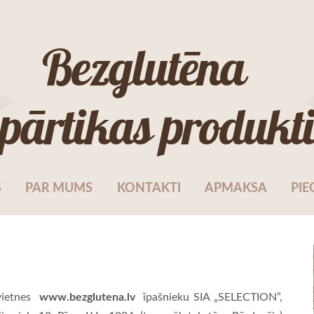
Bezglutēna
pārtikas produkt
S
PAR MUMS
KONTAKTI
APMAKSA
PIE
www.bezglutena.lv
 vietnes
īpašnieku SIA „SELECTION”,