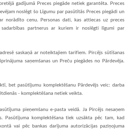
, pretējā gadījumā Preces piegāde netiek garantēta. Preces
evējam noslēgt šo Līgumu par pasūtītās Preces piegādi un
par norādīto cenu. Personas dati, kas attiecas uz preces
t sadarbības partnerus ar kuriem ir noslēgti līgumi par
adresē saskaņā ar noteiktajiem tarifiem. Pircējs sūtīšanas
iprinājuma saņemšanas un Preču piegādes no Pārdevēja.
aktī, bet pasūtījumu komplektēšanu Pārdevējs veic: darba
vētdienās - komplektēšana netiek veikta.
pasūtījuma pieņemšanu e-pasta veidā. Ja Pircējs nesaņem
ts. Pasūtījuma komplektēšana tiek uzsākta pēc tam, kad
 kontā vai pēc bankas darījuma autorizācijas paziņojuma