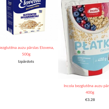
ezglutēna auzu pārslas Elovena,
500g
Izpārdots
Incola bezglutēna auzu pār
400g
€3.28