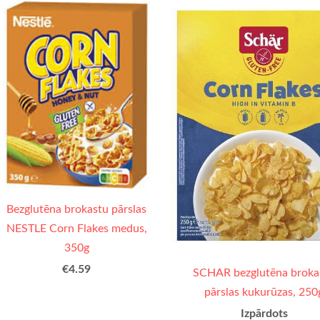
Bezglutēna brokastu pārslas
NESTLE Corn Flakes medus,
350g
€4.59
SCHAR bezglutēna broka
pārslas kukurūzas, 250
Izpārdots