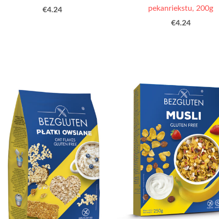
pekanriekstu, 200g
€4.24
€4.24