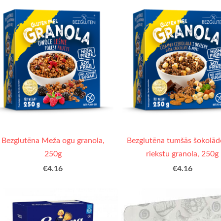
Bezglutēna Meža ogu granola,
Bezglutēna tumšās šokolād
250g
riekstu granola, 250g
€4.16
€4.16