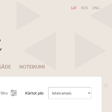
LAT
RUS
ENG
i
GĀDE
NOTEIKUMI
Filtrs
Kārtot pēc