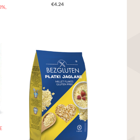
€4.24
0%,
E