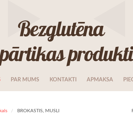
Bezglutēna
pārtikas produkt
S
PAR MUMS
KONTAKTI
APMAKSA
PIE
kals
BROKASTIS, MUSLI