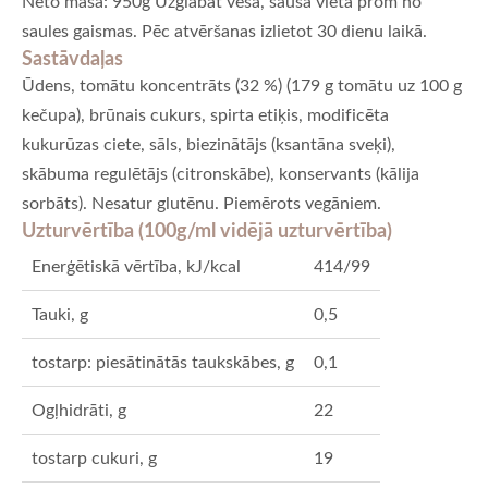
Neto masa: 950g Uzglabāt vēsā, sausā vietā prom no
saules gaismas. Pēc atvēršanas izlietot 30 dienu laikā.
Sastāvdaļas
Ūdens, tomātu koncentrāts (32 %) (179 g tomātu uz 100 g
kečupa), brūnais cukurs, spirta etiķis, modificēta
kukurūzas ciete, sāls, biezinātājs (ksantāna sveķi),
skābuma regulētājs (citronskābe), konservants (kālija
sorbāts). Nesatur glutēnu. Piemērots vegāniem.
Uzturvērtība (100g/ml vidējā uzturvērtība)
Enerģētiskā vērtība, kJ/kcal
414/99
Tauki, g
0,5
tostarp: piesātinātās taukskābes, g
0,1
Ogļhidrāti, g
22
tostarp cukuri, g
19