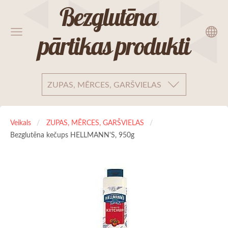
Bezglutēna
pārtikas produkti
ZUPAS, MĒRCES, GARŠVIELAS
Veikals
ZUPAS, MĒRCES, GARŠVIELAS
Bezglutēna kečups HELLMANN'S, 950g