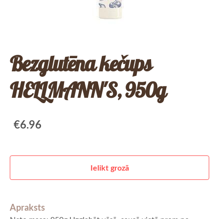
Bezglutēna kečups
HELLMANN'S, 950g
€6.96
Ielikt grozā
Apraksts