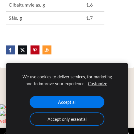
Olbaltumvielas, g
1,6
Sāls, g
1,7
We use cookies to deliver services, for marketing
Sīkdatnes
and to improve your experience.
Customize
Accept all
Accept only essential