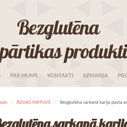
Bezglutēna
pārtikas produkt
S
PAR MUMS
KONTAKTI
APMAKSA
PIE
kals
ĀZIJAS VIRTUVE
Bezglutēna sarkanā karija pasta ar
ezglutēna sarkanā karij