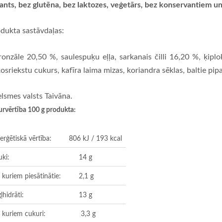
ants, bez glutēna, bez laktozes, veģetārs,
bez konservantiem u
dukta sastāvdaļas:
ronzāle 20,50 %, saulespuķu eļļa, sarkanais čilli 16,20 %, ķiplok
osriekstu cukurs, kafīra laima mizas, koriandra sēklas, baltie pipa
elsmes valsts Taivāna.
urvērtība 100 g produkta:
erģētiskā vērtība:
806 kJ / 193 kcal
uki:
14 g
 kuriem piesātinātie:
2,1 g
ļhidrāti:
13 g
 kuriem cukuri:
3,3 g