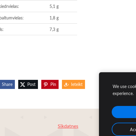
iedrvielas:
5,1 g
baltumvielas:
1,8 g
ls:
7,3 g
Share
Post
Pin
Ieteikt
We use cooki
experience.
Sīkdatnes
Acc