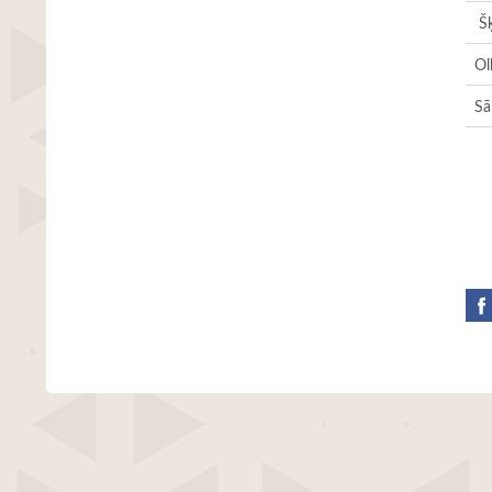
Šķ
Ol
Sā