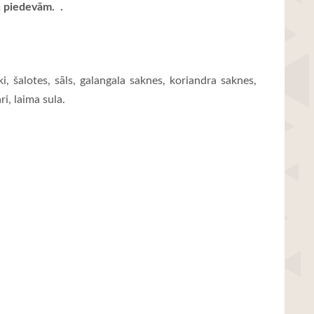
n piedevām.
.
i, šalotes, sāls, galangala saknes, koriandra saknes,
ri, laima sula.