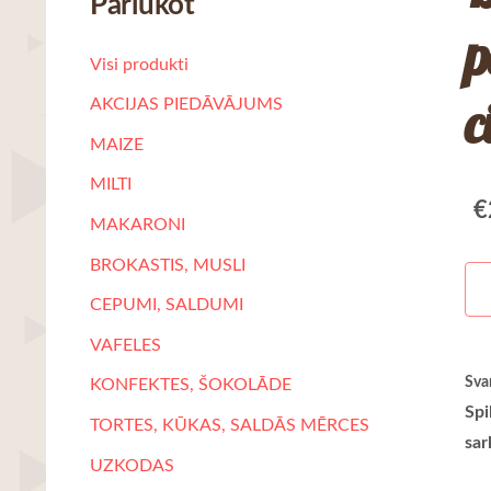
Pārlūkot
p
Visi produkti
c
AKCIJAS PIEDĀVĀJUMS
MAIZE
MILTI
€
MAKARONI
BROKASTIS, MUSLI
CEPUMI, SALDUMI
VAFELES
Sva
KONFEKTES, ŠOKOLĀDE
Spi
TORTES, KŪKAS, SALDĀS MĒRCES
sar
UZKODAS