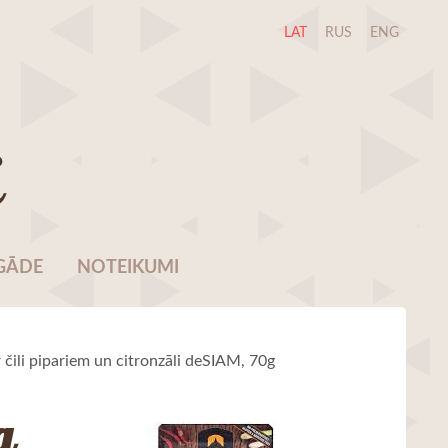
LAT
RUS
ENG
i
GĀDE
NOTEIKUMI
 čili pipariem un citronzāli deSIAM, 70g
a