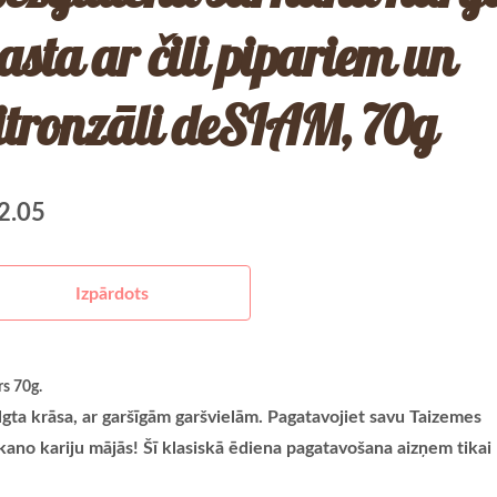
asta ar čili pipariem un
itronzāli deSIAM, 70g
2.05
Izpārdots
rs 70g.
lgta krāsa, ar garšīgām garšvielām. Pagatavojiet savu Taizemes
kano kariju mājās! Šī klasiskā ēdiena pagatavošana aizņem tikai 1