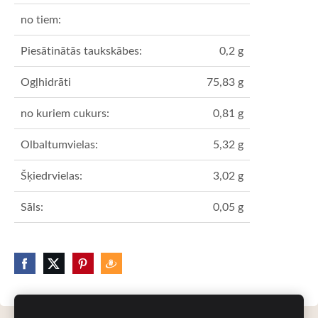
no tiem:
Piesātinātās taukskābes:
0,2 g
Ogļhidrāti
75,83 g
no kuriem cukurs:
0,81 g
Olbaltumvielas:
5,32 g
Šķiedrvielas:
3,02 g
Sāls:
0,05 g