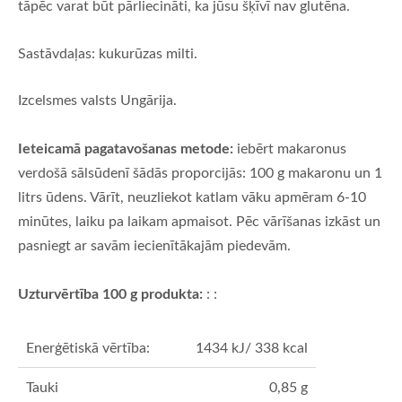
tāpēc varat būt pārliecināti, ka jūsu šķīvī nav glutēna.
Sastāvdaļas: kukurūzas milti.
Izcelsmes valsts U
ngārija.
Ieteicamā pagatavošanas metode:
iebērt makaronus
verdošā sālsūdenī šādās proporcijās: 100 g makaronu un 1
litrs ūdens. Vārīt, neuzliekot katlam vāku apmēram 6-10
minūtes, laiku pa laikam apmaisot. Pēc vārīšanas izkāst un
pasniegt ar savām iecienītākajām piedevām.
Uzturvērtība 100 g produkta:
:
:
Enerģētiskā vērtība:
1434 kJ/ 338 kcal
Tauki
0,85 g