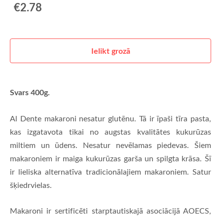
€2.78
Ielikt grozā
Svars 400g.
Al Dente makaroni nesatur glutēnu. Tā ir īpaši tīra pasta,
kas izgatavota tikai no augstas kvalitātes kukurūzas
miltiem un ūdens. Nesatur nevēlamas piedevas. Šiem
makaroniem ir maiga kukurūzas garša un spilgta krāsa. Šī
ir lieliska alternatīva tradicionālajiem makaroniem. Satur
šķiedrvielas.
Makaroni ir sertificēti starptautiskajā asociācijā AOECS,