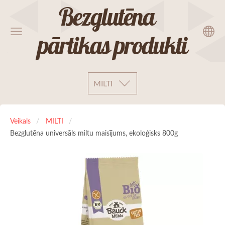
Bezglutēna
pārtikas produkti
MILTI
Veikals
MILTI
Bezglutēna universāls miltu maisījums, ekoloģisks 800g