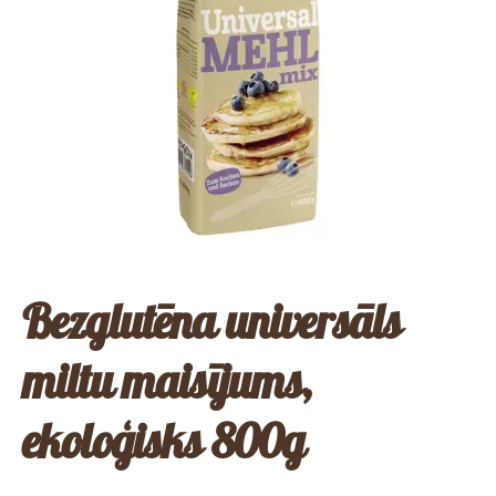
Bezglutēna universāls
miltu maisījums,
ekoloģisks 800g