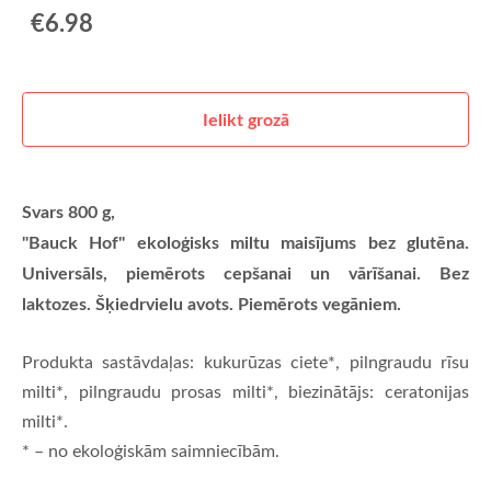
€6.98
Ielikt grozā
Svars 800 g,
"Bauck Hof" ekoloģisks miltu maisījums
bez glutēna
.
Universāls, piemērots cepšanai un vārīšanai. Bez
laktozes. Šķiedrvielu avots. Piemērots vegāniem.
Produkta sastāvdaļas: kukurūzas ciete*, pilngraudu rīsu
milti*, pilngraudu prosas milti*, biezinātājs: ceratonijas
milti*.
* – no ekoloģiskām saimniecībām.