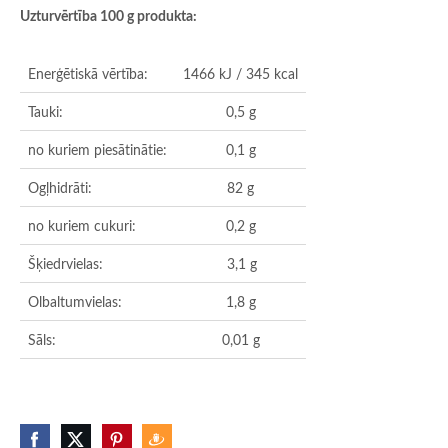
Uzturvērtība 100 g produkta:
Enerģētiskā vērtība:
1466 kJ / 345 kcal
Tauki:
0,5 g
no kuriem piesātinātie:
0,1 g
Ogļhidrāti:
82 g
no kuriem cukuri:
0,2 g
Šķiedrvielas:
3,1 g
Olbaltumvielas:
1,8 g
Sāls:
0,01
g