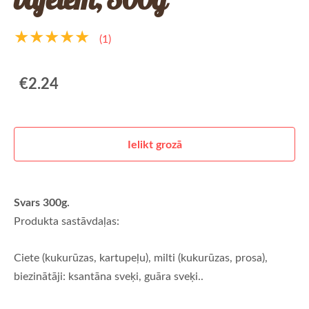
★★★★★
(1)
€2.24
Ielikt grozā
Svars 300g.
Produkta sastāvdaļas:
Ciete (kukurūzas, kartupeļu), milti (kukurūzas, prosa),
biezinātāji: ksantāna sveķi, guāra sveķi..