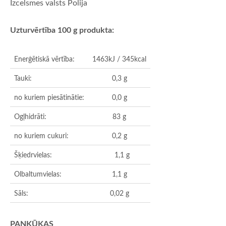
Izcelsmes valsts Polija
Uzturvērtība 100 g produkta:
Enerģētiskā vērtība:
1463kJ / 345kcal
Tauki:
0,3 g
no kuriem piesātinātie:
0,0 g
Ogļhidrāti:
83 g
no kuriem cukuri:
0,2 g
Šķiedrvielas:
1,1 g
Olbaltumvielas:
1,1 g
Sāls:
0,02 g
PANKŪKAS