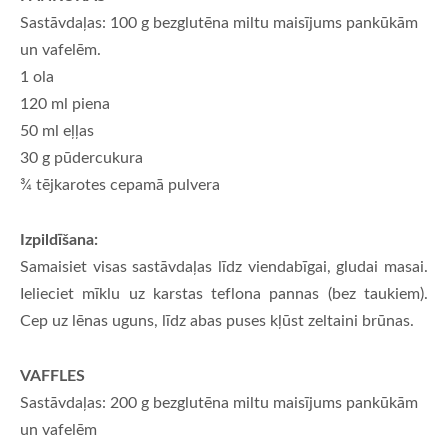
Sastāvdaļas: 100 g bezglutēna miltu maisījums pankūkām
un vafelēm.
1 ola
120 ml piena
50 ml eļļas
30 g pūdercukura
¾ tējkarotes cepamā pulvera
Izpildīšana:
Samaisiet visas sastāvdaļas līdz viendabīgai, gludai masai.
Ielieciet mīklu uz karstas teflona pannas (bez taukiem).
Cep uz lēnas uguns, līdz abas puses kļūst zeltaini brūnas.
VAFFLES
Sastāvdaļas: 200 g bezglutēna miltu maisījums pankūkām
un vafelēm