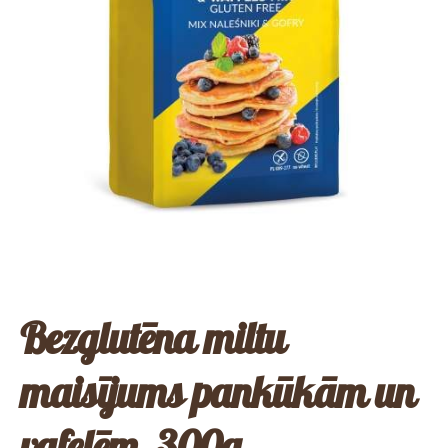
Bezglutēna miltu
maisījums pankūkām un
vafelēm, 300g