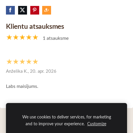
Klientu atsauksmes
★★★★★
1 atsauksme
★★★★★
Anželika K., 20. apr. 2026
Labs maisījums.
We use cookies to deliver services, for marketing
Sīkdatnes
and to improve your experience.
Customize