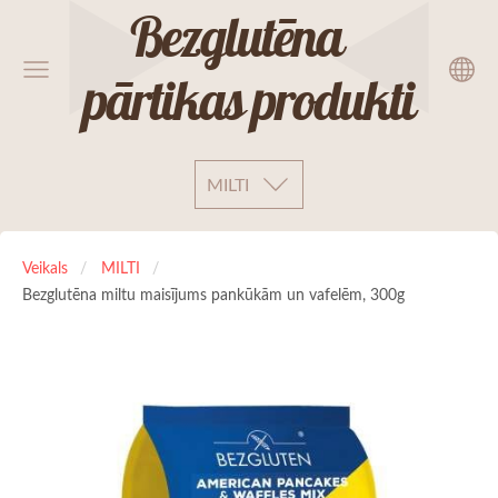
Bezglutēna
pārtikas produkti
MILTI
Veikals
MILTI
Bezglutēna miltu maisījums pankūkām un vafelēm, 300g