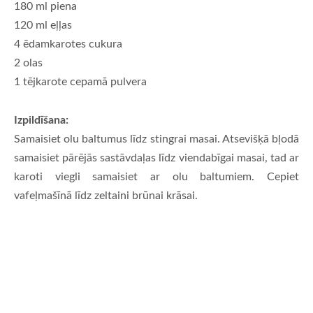
180 ml piena
120 ml eļļas
4 ēdamkarotes cukura
2 olas
1 tējkarote cepamā pulvera
Izpildīšana:
Samaisiet olu baltumus līdz stingrai masai. Atsevišķā bļodā
samaisiet pārējās sastāvdaļas līdz viendabīgai masai, tad ar
karoti viegli samaisiet ar olu baltumiem. Cepiet
vafeļmašīnā līdz zeltaini brūnai krāsai.