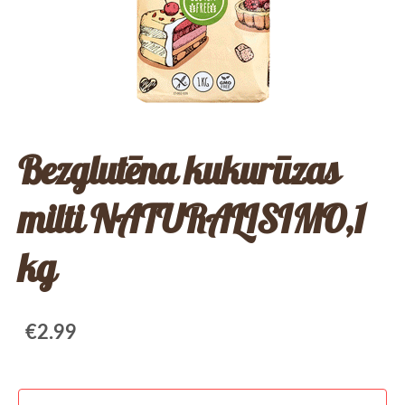
Bezglutēna kukurūzas
milti NATURALISIMO,1
kg
€2.99