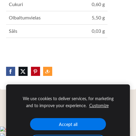
Cukuri
0,60 g
Olbaltumvielas
5,50 g
Sāls
0,03 g
We use cookies to deliver services, for marketing
Sīkdatnes
and to improve your experience.
Customize
Accept all