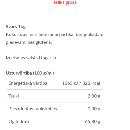
Ielikt grozā
Svars 1kg.
Kukurūzas milti lietošanai pārtikā, bez jebkādām
piedevām, bez glutēna.
Izcelsmes valsts Ungārija.
Uzturvērtība (100 g/ml)
Enerģētiskā vērtība
1365 kJ / 323 Kcal
Tauki
2,00 g
Piesātinātas taukskābes
0,30 g
Ogļhidrāti
65,80 g