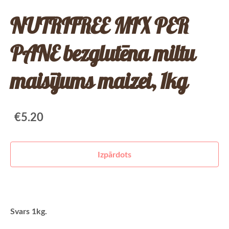
NUTRIFREE MIX PER
PANE bezglutēna miltu
maisījums maizei, 1kg
€5.20
Izpārdots
Svars 1kg.