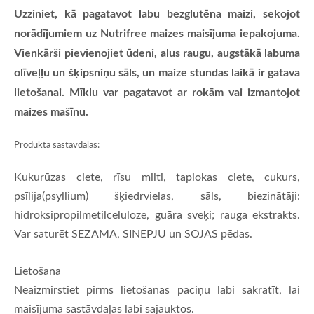
Uzziniet, kā pagatavot labu bezglutēna maizi, sekojot
norādījumiem uz Nutrifree maizes maisījuma iepakojuma.
Vienkārši pievienojiet ūdeni, alus raugu, augstākā labuma
olīveļļu un šķipsniņu sāls, un maize stundas laikā ir gatava
lietošanai. Mīklu var pagatavot ar rokām vai izmantojot
maizes mašīnu.
Produkta sastāvdaļas:
Kukurūzas ciete, rīsu milti, tapiokas ciete, cukurs,
psīlija(psyllium) šķiedrvielas, sāls, biezinātāji:
hidroksipropilmetilceluloze, guāra sveķi; rauga ekstrakts.
Var saturēt SEZAMA, SINEPJU un SOJAS pēdas.
Lietošana
Neaizmirstiet pirms lietošanas paciņu labi sakratīt, lai
maisījuma sastāvdaļas labi sajauktos.