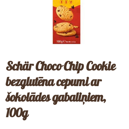
Schär Choco Chip Cookie
bezglutēna cepumi ar
šokolādes gabaliņiem,
100g