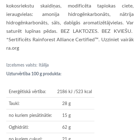
kokosriekstu skaidiņas, modificēta tapiokas ciete,
ieraugvielas: amonija hidrogēnkarbonāts, nātrija
hidrogēnkarbonāts, sāls, dabīgās aromatizētājvielas. Var
saturēt lupīnas pēdas. BEZ LAKTOZES. BEZ KVIEŠU.
*Sertificēts Rainforest Alliance Certified™. Uzziniet vairāk
ra.org
Izcelsmes valsts: Itālija
Uzturvērtība 100 g produkta:
Enerģētiskā vērtība:
2186 kJ /523 kcal
Tauki:
28 g
no kuriem piesātinātie:
15 g
Ogļhidrāti:
62 g
no kuriem cukuri:
21 g