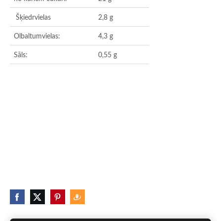
Šķiedrvielas
2,8 g
Olbaltumvielas:
4,3 g
Sāls:
0,55 g