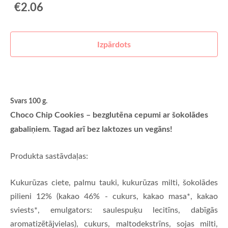
€2.06
Izpārdots
Svars 100 g.
Choco Chip Cookies – bezglutēna cepumi ar šokolādes
gabaliņiem. Tagad arī bez laktozes un vegāns!
Produkta sastāvdaļas:
Kukurūzas ciete, palmu tauki, kukurūzas milti, šokolādes
pilieni 12% (kakao 46% - cukurs, kakao masa*, kakao
sviests*, emulgators: saulespuķu lecitīns, dabīgās
aromatizētājvielas), cukurs, maltodekstrīns, sojas milti,