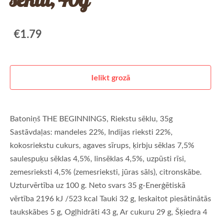
€1.79
Ielikt grozā
Batoniņš THE BEGINNINGS, Riekstu sēklu, 35g
Sastāvdaļas: mandeles 22%, Indijas rieksti 22%,
kokosriekstu cukurs, agaves sīrups, ķirbju sēklas 7,5%
saulespuķu sēklas 4,5%, linsēklas 4,5%, uzpūsti rīsi,
zemesrieksti 4,5% (zemesrieksti, jūras sāls), citronskābe.
Uzturvērtība uz 100 g. Neto svars 35 g-Enerģētiskā
vērtība 2196 kJ /523 kcal Tauki 32 g, Ieskaitot piesātinātās
taukskābes 5 g, Ogļhidrāti 43 g, Ar cukuru 29 g, Šķiedra 4