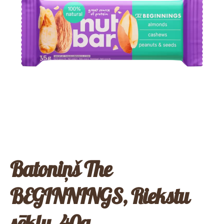
Batoniņš The
BEGINNINGS, Riekstu
sēklu, 40g