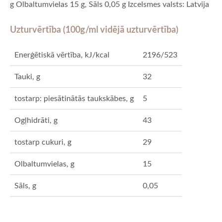
g Olbaltumvielas 15 g, Sāls 0,05 g Izcelsmes valsts: Latvija
Uzturvērtība (100g/ml vidējā uzturvērtība)
Enerģētiskā vērtība, kJ/kcal
2196/523
Tauki, g
32
tostarp: piesātinātās taukskābes, g
5
Ogļhidrāti, g
43
tostarp cukuri, g
29
Olbaltumvielas, g
15
Sāls, g
0,05