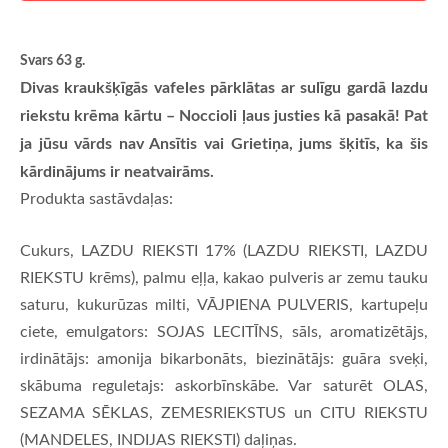
Svars 63 g.
Divas kraukšķīgās vafeles pārklātas ar sulīgu gardā lazdu
riekstu krēma kārtu – Noccioli ļaus justies kā pasakā! Pat
ja jūsu vārds nav Ansītis vai Grietiņa, jums šķitīs, ka šis
kārdinājums ir neatvairāms.
Produkta sastāvdaļas:
Cukurs, LAZDU RIEKSTI 17% (LAZDU RIEKSTI, LAZDU
RIEKSTU krēms), palmu eļļa, kakao pulveris ar zemu tauku
saturu, kukurūzas milti, VĀJPIENA PULVERIS, kartupeļu
ciete, emulgators: SOJAS LECITĪNS, sāls, aromatizētājs,
irdinātājs: amonija bikarbonāts, biezinātājs: guāra sveķi,
skābuma reguletajs: askorbīnskābe. Var saturēt OLAS,
SEZAMA SĒKLAS, ZEMESRIEKSTUS un CITU RIEKSTU
(MANDELES, INDIJAS RIEKSTI) daļiņas.