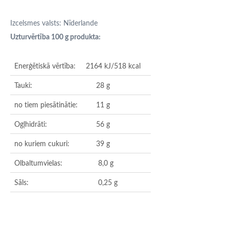
Izcelsmes valsts: Nīderlande
Uzturvērtība 100 g produkta:
Enerģētiskā vērtība:
2164 kJ/518 kcal
Tauki:
28 g
no tiem piesātinātie:
11 g
Ogļhidrāti:
56 g
no kuriem cukuri:
39 g
Olbaltumvielas:
8,0 g
Sāls:
0,25 g