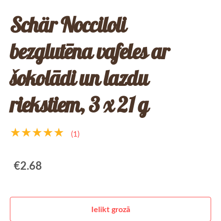
Schär Nocciloli
bezglutēna vafeles ar
šokolādi un lazdu
riekstiem, 3 x 21 g
★★★★★
(1)
€2.68
Ielikt grozā