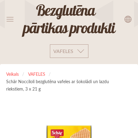
Bezglutēna
pārtikas produkti
VAFELES
Veikals
VAFELES
Schär Nocciloli bezglutēna vafeles ar šokolādi un lazdu
riekstiem, 3 x 21 g