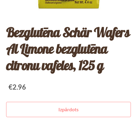
Bezglutēna Schär Wafers
Al Limone bezglutēna
citronu vafeles, 125 g
€2.96
Izpārdots