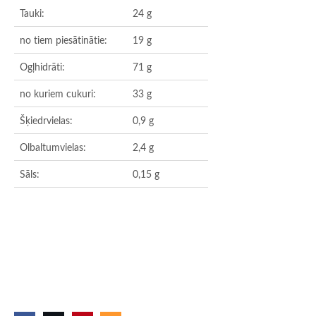
Tauki:
24 g
no tiem piesātinātie:
19 g
Ogļhidrāti:
71 g
no kuriem cukuri:
33 g
Šķiedrvielas:
0,9 g
Olbaltumvielas:
2,4 g
Sāls:
0,15 g