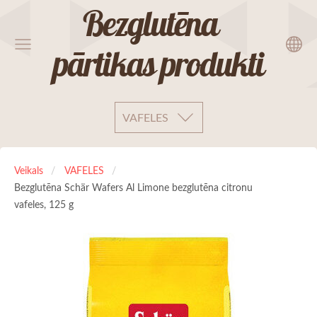
Bezglutēna
pārtikas produkti
VAFELES
Veikals
VAFELES
Bezglutēna Schär Wafers Al Limone bezglutēna citronu
vafeles, 125 g