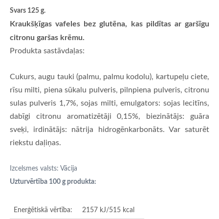
Svars 125 g.
Kraukšķīgas vafeles bez glutēna, kas pildītas ar garšīgu
citronu garšas krēmu.
Produkta sastāvdaļas:
Cukurs, augu tauki (palmu, palmu kodolu), kartupeļu ciete,
rīsu milti, piena sūkalu pulveris, pilnpiena pulveris, citronu
sulas pulveris 1,7%, sojas milti, emulgators: sojas lecitīns,
dabīgi citronu aromatizētāji 0,15%, biezinātājs: guāra
sveķi, irdinātājs: nātrija hidrogēnkarbonāts. Var saturēt
riekstu daļiņas.
Izcelsmes valsts: Vācija
Uzturvērtība 100 g produkta:
Enerģētiskā vērtība:
2157 kJ/515 kcal