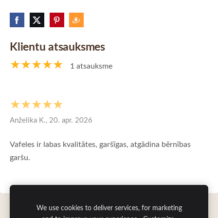
Klientu atsauksmes
★★★★★
1 atsauksme
★★★★★
Anželika K., 20. apr. 2026
Vafeles ir labas kvalitātes, garšīgas, atgādina bērnības
garšu.
We use cookies to deliver services, for marketing
Sīkdatnes