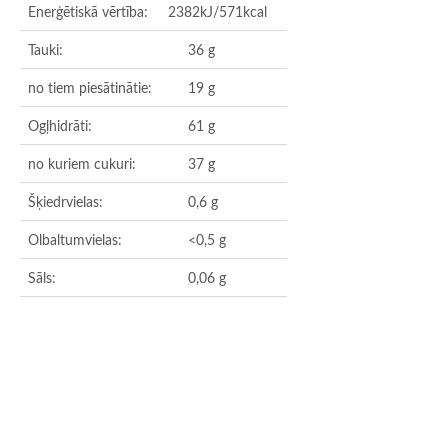
Enerģētiskā vērtība:
2382kJ/571kcal
Tauki:
36 g
no tiem piesātinātie:
19 g
Ogļhidrāti:
61 g
no kuriem cukuri:
37 g
Šķiedrvielas:
0,6 g
Olbaltumvielas:
<0,5 g
Sāls:
0,06 g