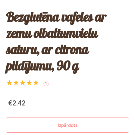
Bezglutēna vafeles ar
zemu olbaltumvielu
saturu, ar citrona
pildījumu, 90 g
★★★★★
(1)
€2.42
Izpārdots