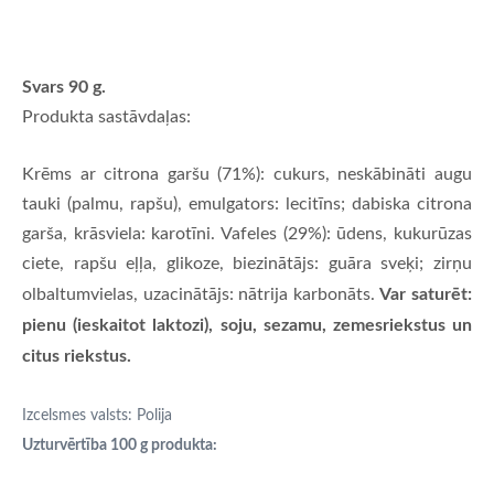
Svars 90 g.
Produkta sastāvdaļas:
Krēms ar citrona garšu (71%): cukurs, neskābināti augu
tauki (palmu, rapšu), emulgators: lecitīns; dabiska citrona
garša, krāsviela: karotīni. Vafeles (29%): ūdens, kukurūzas
ciete, rapšu eļļa, glikoze, biezinātājs: guāra sveķi; zirņu
Var saturēt:
olbaltumvielas, uzacinātājs: nātrija karbonāts.
pienu (ieskaitot laktozi), soju, sezamu, zemesriekstus un
citus riekstus.
Izcelsmes valsts: Polija
Uzturvērtība 100 g produkta: