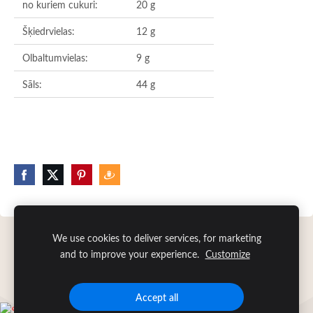
no kuriem cukuri:
20 g
Šķiedrvielas:
12 g
Olbaltumvielas:
9 g
Sāls:
44 g
We use cookies to deliver services, for marketing
Sīkdatnes
and to improve your experience.
Customize
Accept all