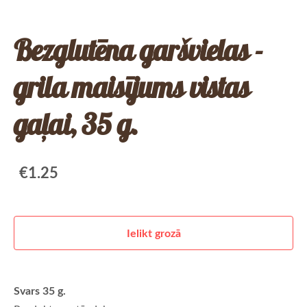
Bezglutēna garšvielas -
grila maisījums vistas
gaļai, 35 g.
€1.25
Ielikt grozā
Svars 35 g.