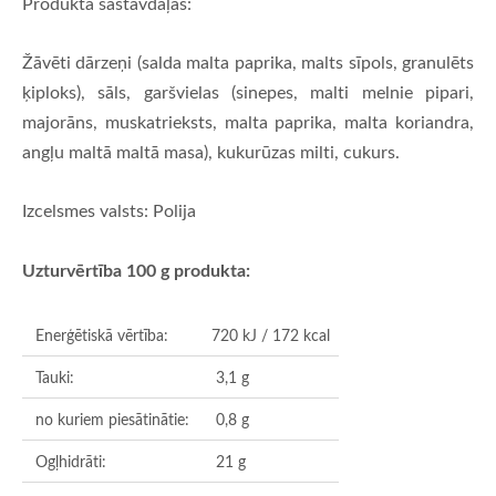
Produkta sastāvdaļas:
Žāvēti dārzeņi (salda malta paprika, malts sīpols, granulēts
ķiploks), sāls, garšvielas (sinepes, malti melnie pipari,
majorāns, muskatrieksts, malta paprika, malta koriandra,
angļu maltā maltā masa), kukurūzas milti, cukurs.
Izcelsmes valsts: Polija
Uzturvērtība 100 g produkta:
Enerģētiskā vērtība:
720 kJ / 172 kcal
Tauki:
3,1 g
no kuriem piesātinātie:
0,8 g
Ogļhidrāti:
21 g