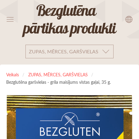
Bezglutēna
pārtikas produkti
ZUPAS, MĒRCES, GARŠVIELAS
Veikals
ZUPAS, MĒRCES, GARŠVIELAS
Bezglutēna garšvielas - grila maisījums vistas gaļai, 35 g.