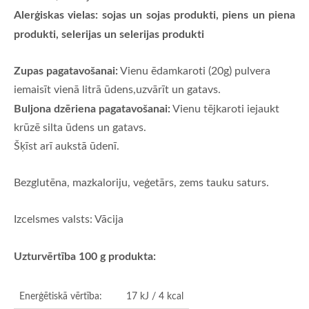
Alerģiskas vielas: sojas un sojas produkti, piens un piena
produkti, selerijas un selerijas produkti
Zupas pagatavošanai:
Vienu ēdamkaroti (20g) pulvera
iemaisīt vienā litrā ūdens,uzvārīt un gatavs.
Buljona dzēriena pagatavošanai:
Vienu tējkaroti iejaukt
krūzē silta ūdens un gatavs.
Šķīst arī aukstā ūdenī.
Bezglutēna, mazkaloriju, veģetārs, zems tauku saturs.
Izcelsmes valsts: Vācija
Uzturvērtība 100 g produkta:
Enerģētiskā vērtība:
17 kJ / 4 kcal