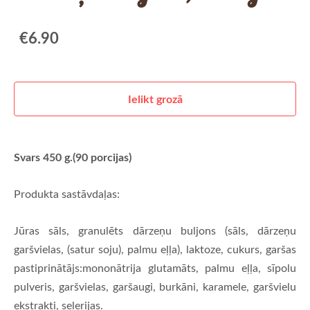
€6.90
Ielikt grozā
Svars 450 g.(90 porcijas)
Produkta sastāvdaļas:
Jūras sāls, granulēts dārzeņu buljons (sāls, dārzeņu
garšvielas, (satur soju), palmu eļļa), laktoze, cukurs, garšas
pastiprinātājs:mononātrija glutamāts, palmu eļļa, sīpolu
pulveris, garšvielas, garšaugi, burkāni, karamele, garšvielu
ekstrakti, selerijas.