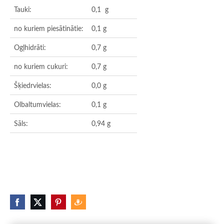
Tauki:
0,1 g
no kuriem piesātinātie:
0,1 g
Ogļhidrāti:
0,7 g
no kuriem cukuri:
0,7 g
Šķiedrvielas:
0,0 g
Olbaltumvielas:
0,1 g
Sāls:
0,94 g