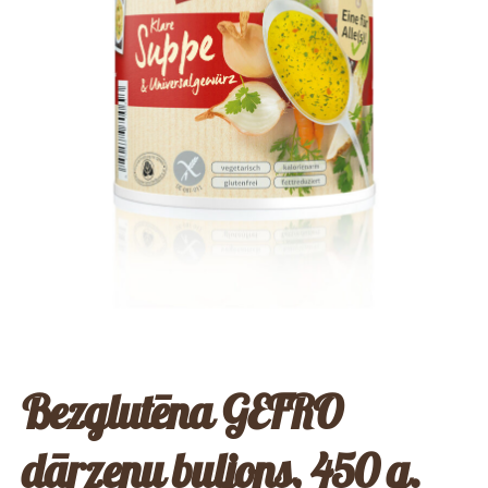
Bezglutēna GEFRO
dārzeņu buljons, 450 g.