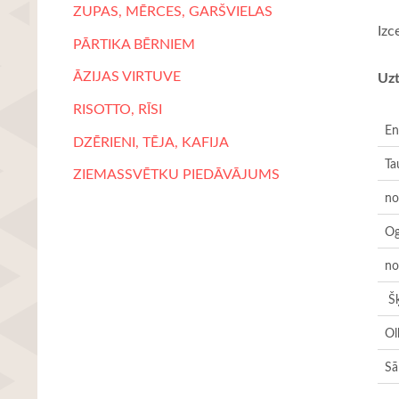
ZUPAS, MĒRCES, GARŠVIELAS
Izc
PĀRTIKA BĒRNIEM
ĀZIJAS VIRTUVE
Uzt
RISOTTO, RĪSI
En
DZĒRIENI, TĒJA, KAFIJA
Ta
ZIEMASSVĒTKU PIEDĀVĀJUMS
no
Og
no
Šķ
Ol
Sā