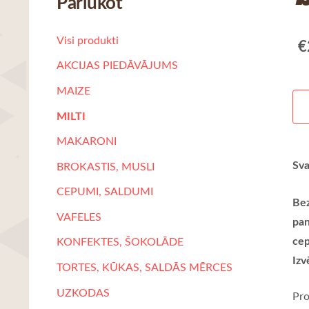
Pārlūkot
Visi produkti
€
AKCIJAS PIEDĀVĀJUMS
MAIZE
MILTI
MAKARONI
Sva
BROKASTIS, MUSLI
CEPUMI, SALDUMI
Bez
VAFELES
pan
cep
KONFEKTES, ŠOKOLĀDE
Izv
TORTES, KŪKAS, SALDĀS MĒRCES
UZKODAS
Pro