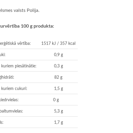
elsmes valsts Polija.
urvērtība 100 g produkta:
erģētiskā vērtība:
1517 kJ / 357 kcal
uki:
0,9 g
 kuriem piesātinātie:
0,3 g
ļhidrāti:
82 g
 kuriem cukuri:
1,5 g
iedrvielas:
0 g
baltumvielas:
5,3 g
ls:
1,7 g