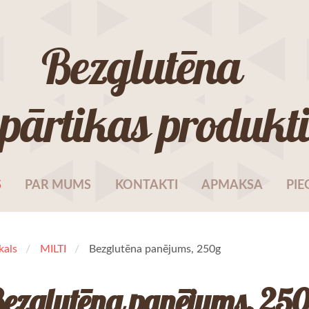
Bezglutēna
pārtikas produkt
S
PAR MUMS
KONTAKTI
APMAKSA
PIE
kals
MILTI
Bezglutēna panējums, 250g
ezglutēna panējums, 25