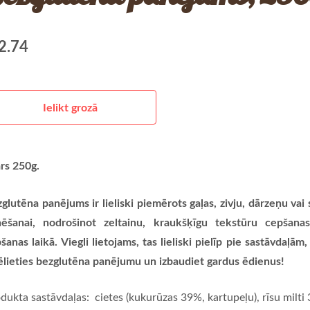
2.74
Ielikt grozā
rs 250g.
glutēna panējums ir lieliski piemērots gaļas, zivju, dārzeņu vai 
ēšanai, nodrošinot zeltainu, kraukšķīgu tekstūru cepšanas
šanas laikā. Viegli lietojams, tas lieliski pielīp pie sastāvdaļā
ēlieties bezglutēna panējumu un izbaudiet gardus ēdienus!
dukta sastāvdaļas: cietes (kukurūzas 39%, kartupeļu), rīsu milti 3