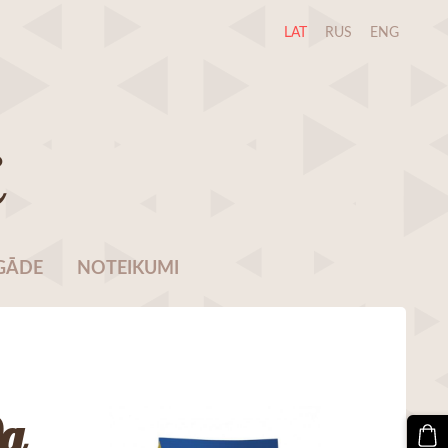
LAT
RUS
ENG
i
GĀDE
NOTEIKUMI
0g