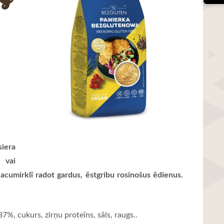
siera
 vai
m, acumirklī radot gardus, ēstgribu rosinošus ēdienus.
7%, cukurs, zirņu proteīns, sāls, raugs..